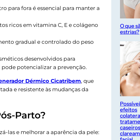
ro para fora é essencial para manter a
os ricos em vitamina C, E e colágeno
O que s
estrias?
nto gradual e controlado do peso
sméticos desenvolvidos para
s, pode potencializar a prevenção.
nerador Dérmico Cicatribem
, que
atada e resistente às mudanças da
Possívei
efeitos
Pós-Parto?
colatera
tratame
caseiros
zá-las e melhorar a aparência da pele:
clarea
facial