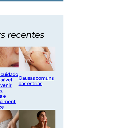
s recentes
 cuidado
Causas comuns
nsável
das estrias
evenir
s,
a e
ciment
ce