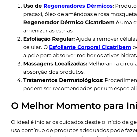
Uso de
Regeneradores Dérmicos
:
Produtos
pracaxi, óleo de amêndoas e rosa mosqueta
Regenerador Dérmico Cicatribem
é uma ex
amenizar as estrias.
Esfoliação Regular:
Ajuda a remover célula
celular. O
Esfoliante Corporal Cicatribem
po
a pele para absorver melhor os ativos hidra
Massagens Localizadas:
Melhoram a circula
absorção dos produtos.
Tratamentos Dermatológicos:
Procediment
podem ser recomendados por um especialis
O Melhor Momento para Ini
O ideal é iniciar os cuidados desde o início da 
uso contínuo de produtos adequados pode fazer 