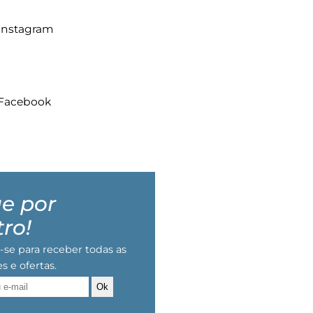
Instagram
Facebook
e por
ro!
-se para receber todas as
s e ofertas.
Ok