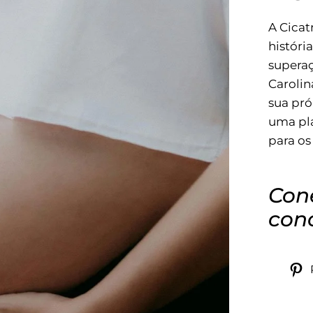
A Cica
históri
superaç
Carolin
sua pró
uma pl
para os
Con
con