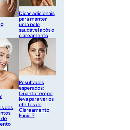
Dicas adicionais
para manter
ão
uma pele
saudável após o
clareamento
Resultados
esperados:
Quanto tempo
s
leva para ver os
efeitos do
is dos
Clareamento
ntos
Facial?
 de
mento