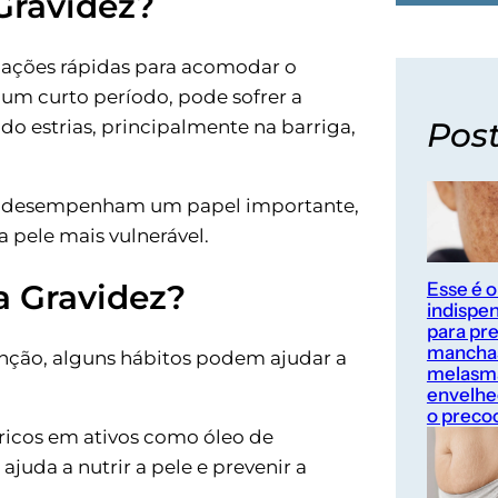
Gravidez?
mações rápidas para acomodar o
 um curto período, pode sofrer a
Post
ndo estrias, principalmente na barriga,
m desempenham um papel importante,
 pele mais vulnerável.
a Gravidez?
Esse é o
indispe
para pr
mancha
enção, alguns hábitos podem ajudar a
melasm
envelhe
o preco
 ricos em ativos como óleo de
juda a nutrir a pele e prevenir a