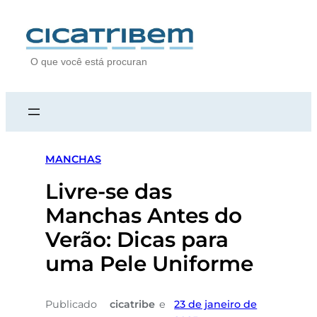
S
e
a
r
c
h
MANCHAS
Livre-se das
Manchas Antes do
Verão: Dicas para
uma Pele Uniforme
Publicado
cicatribe
e
23 de janeiro de