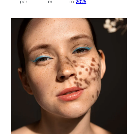
por
m
m
2025