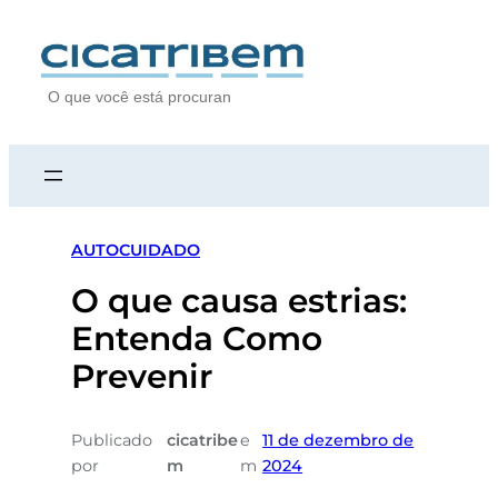
S
e
a
r
c
h
AUTOCUIDADO
O que causa estrias:
Entenda Como
Prevenir
Publicado
cicatribe
e
11 de dezembro de
por
m
m
2024